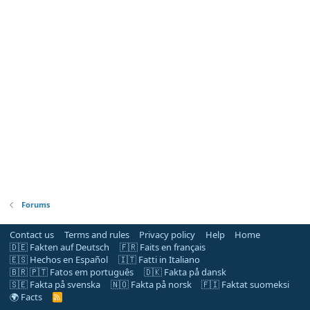
Forums
Contact us
Terms and rules
Privacy policy
Help
Home
🇩🇪 Fakten auf Deutsch
🇫🇷 Faits en français
🇪🇸 Hechos en Español
🇮🇹 Fatti in Italiano
🇧🇷 🇵🇹 Fatos em português
🇩🇰 Fakta på dansk
🇸🇪 Fakta på svenska
🇳🇴 Fakta på norsk
🇫🇮 Faktat suomeksi
🌍 Facts
R
S