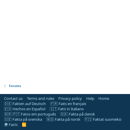
Forums
Contact us
Terms and rules
Privacy policy
Help
Home
🇩🇪 Fakten auf Deutsch
🇫🇷 Faits en français
🇪🇸 Hechos en Español
🇮🇹 Fatti in Italiano
🇧🇷 🇵🇹 Fatos em português
🇩🇰 Fakta på dansk
🇸🇪 Fakta på svenska
🇳🇴 Fakta på norsk
🇫🇮 Faktat suomeksi
🌍 Facts
R
S