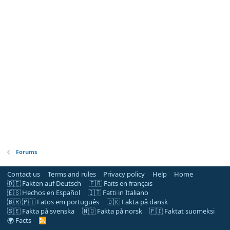
Forums
Contact us
Terms and rules
Privacy policy
Help
Home
🇩🇪 Fakten auf Deutsch
🇫🇷 Faits en français
🇪🇸 Hechos en Español
🇮🇹 Fatti in Italiano
🇧🇷 🇵🇹 Fatos em português
🇩🇰 Fakta på dansk
🇸🇪 Fakta på svenska
🇳🇴 Fakta på norsk
🇫🇮 Faktat suomeksi
🌍 Facts
R
S