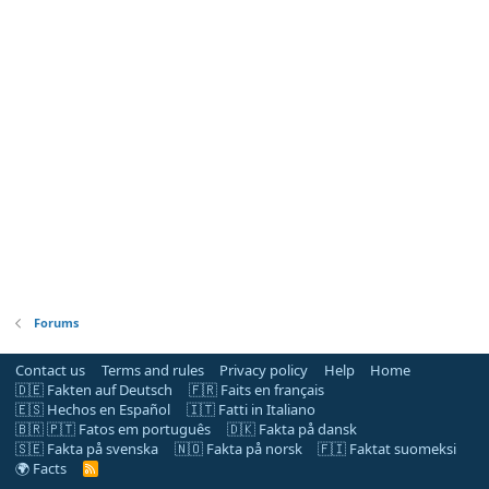
Forums
Contact us
Terms and rules
Privacy policy
Help
Home
🇩🇪 Fakten auf Deutsch
🇫🇷 Faits en français
🇪🇸 Hechos en Español
🇮🇹 Fatti in Italiano
🇧🇷 🇵🇹 Fatos em português
🇩🇰 Fakta på dansk
🇸🇪 Fakta på svenska
🇳🇴 Fakta på norsk
🇫🇮 Faktat suomeksi
🌍 Facts
R
S