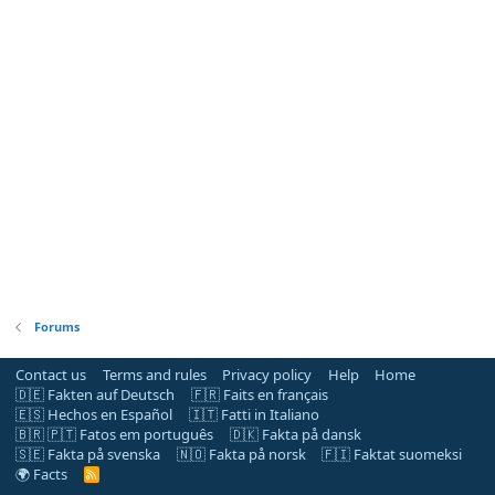
Forums
Contact us
Terms and rules
Privacy policy
Help
Home
🇩🇪 Fakten auf Deutsch
🇫🇷 Faits en français
🇪🇸 Hechos en Español
🇮🇹 Fatti in Italiano
🇧🇷 🇵🇹 Fatos em português
🇩🇰 Fakta på dansk
🇸🇪 Fakta på svenska
🇳🇴 Fakta på norsk
🇫🇮 Faktat suomeksi
🌍 Facts
R
S