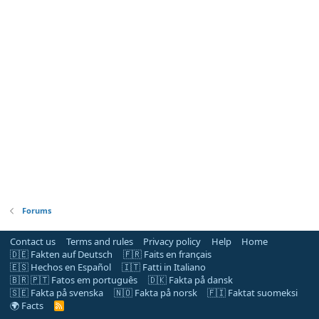
Forums
Contact us
Terms and rules
Privacy policy
Help
Home
🇩🇪 Fakten auf Deutsch
🇫🇷 Faits en français
🇪🇸 Hechos en Español
🇮🇹 Fatti in Italiano
🇧🇷 🇵🇹 Fatos em português
🇩🇰 Fakta på dansk
🇸🇪 Fakta på svenska
🇳🇴 Fakta på norsk
🇫🇮 Faktat suomeksi
🌍 Facts
R
S