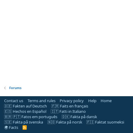
Forums
Contact us
Terms and rules
Privacy policy
Help
Home
🇩🇪 Fakten auf Deutsch
🇫🇷 Faits en français
🇪🇸 Hechos en Español
🇮🇹 Fatti in Italiano
🇧🇷 🇵🇹 Fatos em português
🇩🇰 Fakta på dansk
🇸🇪 Fakta på svenska
🇳🇴 Fakta på norsk
🇫🇮 Faktat suomeksi
🌍 Facts
R
S