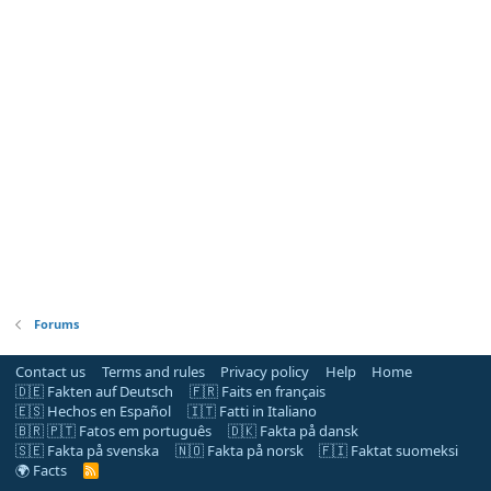
Forums
Contact us
Terms and rules
Privacy policy
Help
Home
🇩🇪 Fakten auf Deutsch
🇫🇷 Faits en français
🇪🇸 Hechos en Español
🇮🇹 Fatti in Italiano
🇧🇷 🇵🇹 Fatos em português
🇩🇰 Fakta på dansk
🇸🇪 Fakta på svenska
🇳🇴 Fakta på norsk
🇫🇮 Faktat suomeksi
🌍 Facts
R
S