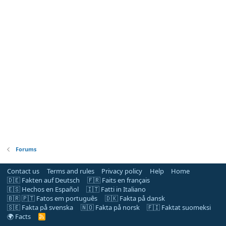
Forums
Contact us
Terms and rules
Privacy policy
Help
Home
🇩🇪 Fakten auf Deutsch
🇫🇷 Faits en français
🇪🇸 Hechos en Español
🇮🇹 Fatti in Italiano
🇧🇷 🇵🇹 Fatos em português
🇩🇰 Fakta på dansk
🇸🇪 Fakta på svenska
🇳🇴 Fakta på norsk
🇫🇮 Faktat suomeksi
🌍 Facts
R
S