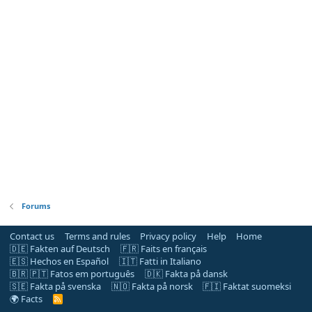
Forums
Contact us
Terms and rules
Privacy policy
Help
Home
🇩🇪 Fakten auf Deutsch
🇫🇷 Faits en français
🇪🇸 Hechos en Español
🇮🇹 Fatti in Italiano
🇧🇷 🇵🇹 Fatos em português
🇩🇰 Fakta på dansk
🇸🇪 Fakta på svenska
🇳🇴 Fakta på norsk
🇫🇮 Faktat suomeksi
🌍 Facts
R
S