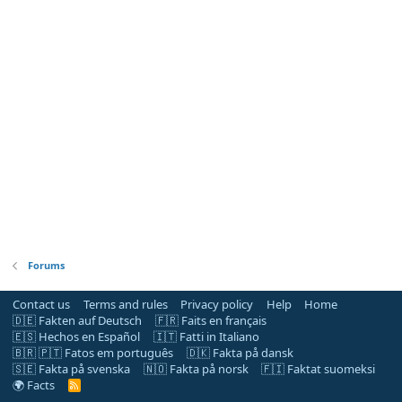
Forums
Contact us
Terms and rules
Privacy policy
Help
Home
🇩🇪 Fakten auf Deutsch
🇫🇷 Faits en français
🇪🇸 Hechos en Español
🇮🇹 Fatti in Italiano
🇧🇷 🇵🇹 Fatos em português
🇩🇰 Fakta på dansk
🇸🇪 Fakta på svenska
🇳🇴 Fakta på norsk
🇫🇮 Faktat suomeksi
🌍 Facts
R
S