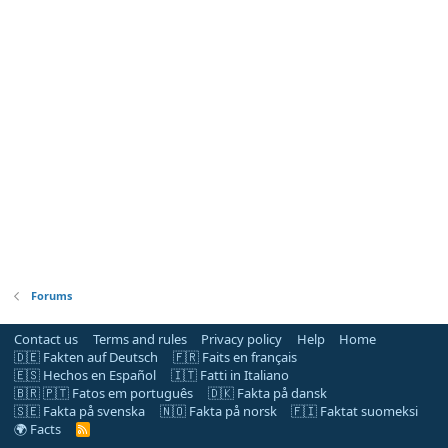
Forums
Contact us
Terms and rules
Privacy policy
Help
Home
🇩🇪 Fakten auf Deutsch
🇫🇷 Faits en français
🇪🇸 Hechos en Español
🇮🇹 Fatti in Italiano
🇧🇷 🇵🇹 Fatos em português
🇩🇰 Fakta på dansk
🇸🇪 Fakta på svenska
🇳🇴 Fakta på norsk
🇫🇮 Faktat suomeksi
🌍 Facts
R
S