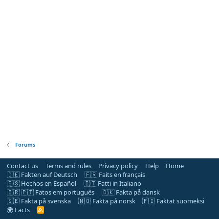
Forums
Contact us
Terms and rules
Privacy policy
Help
Home
🇩🇪 Fakten auf Deutsch
🇫🇷 Faits en français
🇪🇸 Hechos en Español
🇮🇹 Fatti in Italiano
🇧🇷 🇵🇹 Fatos em português
🇩🇰 Fakta på dansk
🇸🇪 Fakta på svenska
🇳🇴 Fakta på norsk
🇫🇮 Faktat suomeksi
🌍 Facts
R
S