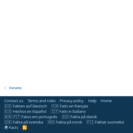
Forums
Contact us
Terms and rules
Privacy policy
Help
Home
🇩🇪 Fakten auf Deutsch
🇫🇷 Faits en français
🇪🇸 Hechos en Español
🇮🇹 Fatti in Italiano
🇧🇷 🇵🇹 Fatos em português
🇩🇰 Fakta på dansk
🇸🇪 Fakta på svenska
🇳🇴 Fakta på norsk
🇫🇮 Faktat suomeksi
🌍 Facts
R
S