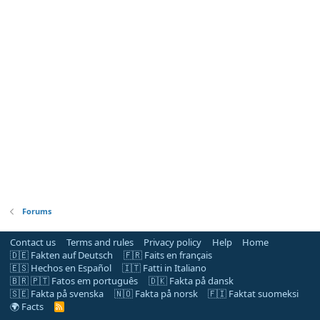
Forums
Contact us
Terms and rules
Privacy policy
Help
Home
🇩🇪 Fakten auf Deutsch
🇫🇷 Faits en français
🇪🇸 Hechos en Español
🇮🇹 Fatti in Italiano
🇧🇷 🇵🇹 Fatos em português
🇩🇰 Fakta på dansk
🇸🇪 Fakta på svenska
🇳🇴 Fakta på norsk
🇫🇮 Faktat suomeksi
🌍 Facts
R
S