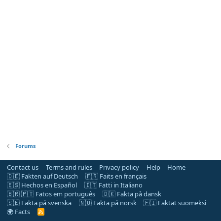
Forums
Contact us
Terms and rules
Privacy policy
Help
Home
🇩🇪 Fakten auf Deutsch
🇫🇷 Faits en français
🇪🇸 Hechos en Español
🇮🇹 Fatti in Italiano
🇧🇷 🇵🇹 Fatos em português
🇩🇰 Fakta på dansk
🇸🇪 Fakta på svenska
🇳🇴 Fakta på norsk
🇫🇮 Faktat suomeksi
🌍 Facts
R
S