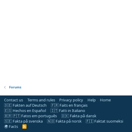
Forums
Contact us
Terms and rules
Privacy policy
Help
Home
🇩🇪 Fakten auf Deutsch
🇫🇷 Faits en français
🇪🇸 Hechos en Español
🇮🇹 Fatti in Italiano
🇧🇷 🇵🇹 Fatos em português
🇩🇰 Fakta på dansk
🇸🇪 Fakta på svenska
🇳🇴 Fakta på norsk
🇫🇮 Faktat suomeksi
🌍 Facts
R
S