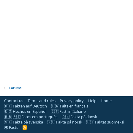
Forums
Contact us
Terms and rules
Privacy policy
Help
Home
🇩🇪 Fakten auf Deutsch
🇫🇷 Faits en français
🇪🇸 Hechos en Español
🇮🇹 Fatti in Italiano
🇧🇷 🇵🇹 Fatos em português
🇩🇰 Fakta på dansk
🇸🇪 Fakta på svenska
🇳🇴 Fakta på norsk
🇫🇮 Faktat suomeksi
🌍 Facts
R
S