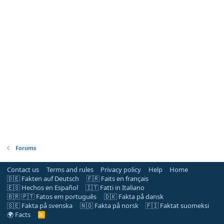
Forums
Contact us
Terms and rules
Privacy policy
Help
Home
🇩🇪 Fakten auf Deutsch
🇫🇷 Faits en français
🇪🇸 Hechos en Español
🇮🇹 Fatti in Italiano
🇧🇷 🇵🇹 Fatos em português
🇩🇰 Fakta på dansk
🇸🇪 Fakta på svenska
🇳🇴 Fakta på norsk
🇫🇮 Faktat suomeksi
🌍 Facts
R
S