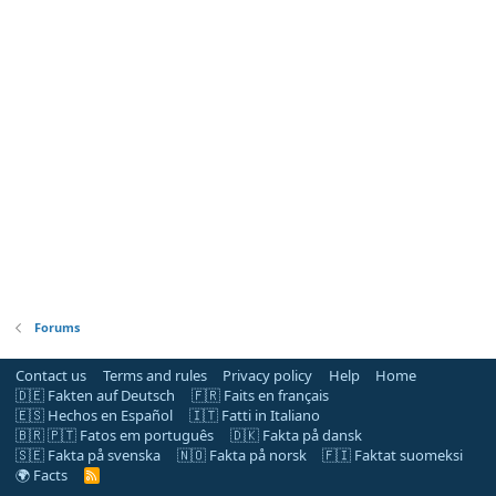
Forums
Contact us
Terms and rules
Privacy policy
Help
Home
🇩🇪 Fakten auf Deutsch
🇫🇷 Faits en français
🇪🇸 Hechos en Español
🇮🇹 Fatti in Italiano
🇧🇷 🇵🇹 Fatos em português
🇩🇰 Fakta på dansk
🇸🇪 Fakta på svenska
🇳🇴 Fakta på norsk
🇫🇮 Faktat suomeksi
🌍 Facts
R
S