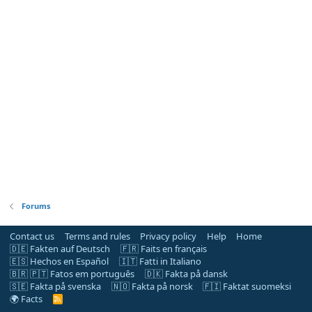
Forums
Contact us
Terms and rules
Privacy policy
Help
Home
🇩🇪 Fakten auf Deutsch
🇫🇷 Faits en français
🇪🇸 Hechos en Español
🇮🇹 Fatti in Italiano
🇧🇷 🇵🇹 Fatos em português
🇩🇰 Fakta på dansk
🇸🇪 Fakta på svenska
🇳🇴 Fakta på norsk
🇫🇮 Faktat suomeksi
🌍 Facts
R
S