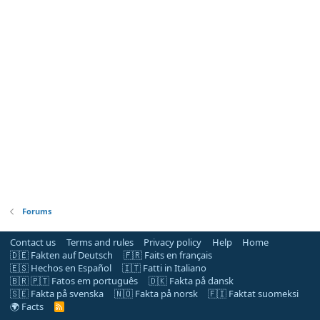
Forums
Contact us
Terms and rules
Privacy policy
Help
Home
🇩🇪 Fakten auf Deutsch
🇫🇷 Faits en français
🇪🇸 Hechos en Español
🇮🇹 Fatti in Italiano
🇧🇷 🇵🇹 Fatos em português
🇩🇰 Fakta på dansk
🇸🇪 Fakta på svenska
🇳🇴 Fakta på norsk
🇫🇮 Faktat suomeksi
🌍 Facts
R
S