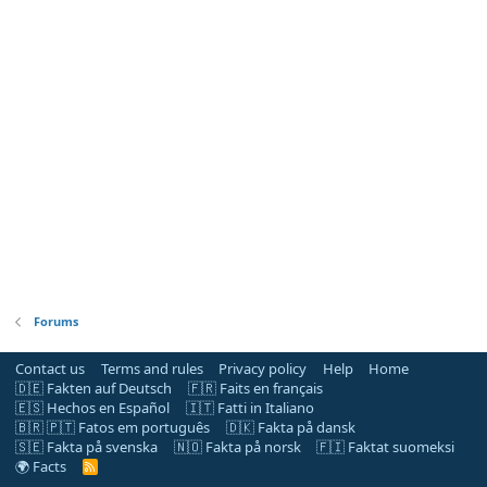
Forums
Contact us
Terms and rules
Privacy policy
Help
Home
🇩🇪 Fakten auf Deutsch
🇫🇷 Faits en français
🇪🇸 Hechos en Español
🇮🇹 Fatti in Italiano
🇧🇷 🇵🇹 Fatos em português
🇩🇰 Fakta på dansk
🇸🇪 Fakta på svenska
🇳🇴 Fakta på norsk
🇫🇮 Faktat suomeksi
🌍 Facts
R
S