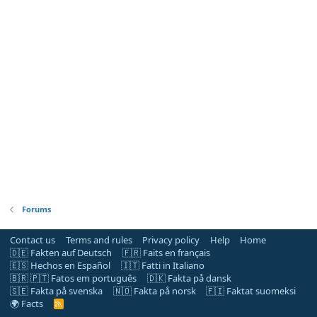
Forums
Contact us
Terms and rules
Privacy policy
Help
Home
🇩🇪 Fakten auf Deutsch
🇫🇷 Faits en français
🇪🇸 Hechos en Español
🇮🇹 Fatti in Italiano
🇧🇷 🇵🇹 Fatos em português
🇩🇰 Fakta på dansk
🇸🇪 Fakta på svenska
🇳🇴 Fakta på norsk
🇫🇮 Faktat suomeksi
🌍 Facts
R
S