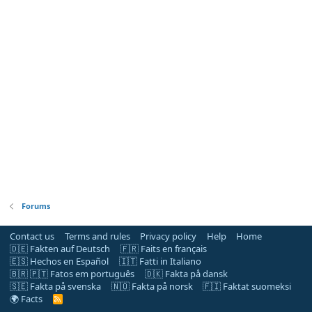
Forums
Contact us
Terms and rules
Privacy policy
Help
Home
🇩🇪 Fakten auf Deutsch
🇫🇷 Faits en français
🇪🇸 Hechos en Español
🇮🇹 Fatti in Italiano
🇧🇷 🇵🇹 Fatos em português
🇩🇰 Fakta på dansk
🇸🇪 Fakta på svenska
🇳🇴 Fakta på norsk
🇫🇮 Faktat suomeksi
🌍 Facts
R
S