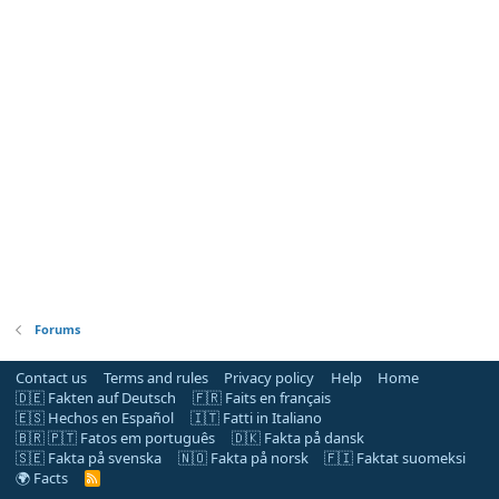
Forums
Contact us
Terms and rules
Privacy policy
Help
Home
🇩🇪 Fakten auf Deutsch
🇫🇷 Faits en français
🇪🇸 Hechos en Español
🇮🇹 Fatti in Italiano
🇧🇷 🇵🇹 Fatos em português
🇩🇰 Fakta på dansk
🇸🇪 Fakta på svenska
🇳🇴 Fakta på norsk
🇫🇮 Faktat suomeksi
🌍 Facts
R
S