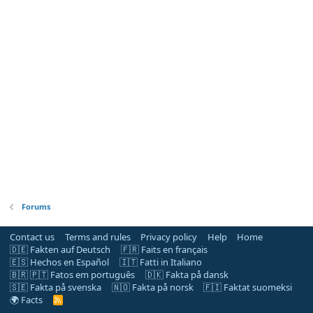
Forums
Contact us
Terms and rules
Privacy policy
Help
Home
🇩🇪 Fakten auf Deutsch
🇫🇷 Faits en français
🇪🇸 Hechos en Español
🇮🇹 Fatti in Italiano
🇧🇷 🇵🇹 Fatos em português
🇩🇰 Fakta på dansk
🇸🇪 Fakta på svenska
🇳🇴 Fakta på norsk
🇫🇮 Faktat suomeksi
🌍 Facts
R
S