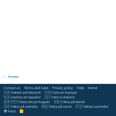
Forums
Contact us
Terms and rules
Privacy policy
Help
Home
🇩🇪 Fakten auf Deutsch
🇫🇷 Faits en français
🇪🇸 Hechos en Español
🇮🇹 Fatti in Italiano
🇧🇷 🇵🇹 Fatos em português
🇩🇰 Fakta på dansk
🇸🇪 Fakta på svenska
🇳🇴 Fakta på norsk
🇫🇮 Faktat suomeksi
🌍 Facts
R
S