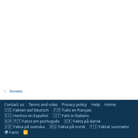
Forums
Contact us
Terms and rules
Privacy policy
Help
Home
🇩🇪 Fakten auf Deutsch
🇫🇷 Faits en français
🇪🇸 Hechos en Español
🇮🇹 Fatti in Italiano
🇧🇷 🇵🇹 Fatos em português
🇩🇰 Fakta på dansk
🇸🇪 Fakta på svenska
🇳🇴 Fakta på norsk
🇫🇮 Faktat suomeksi
🌍 Facts
R
S