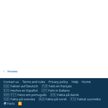
Forums
Contact us
Terms and rules
Privacy policy
Help
Home
🇩🇪 Fakten auf Deutsch
🇫🇷 Faits en français
🇪🇸 Hechos en Español
🇮🇹 Fatti in Italiano
🇧🇷 🇵🇹 Fatos em português
🇩🇰 Fakta på dansk
🇸🇪 Fakta på svenska
🇳🇴 Fakta på norsk
🇫🇮 Faktat suomeksi
🌍 Facts
R
S