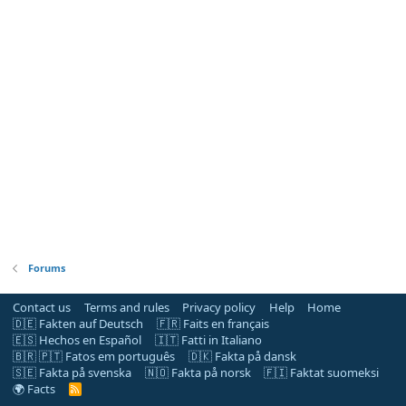
Forums
Contact us
Terms and rules
Privacy policy
Help
Home
🇩🇪 Fakten auf Deutsch
🇫🇷 Faits en français
🇪🇸 Hechos en Español
🇮🇹 Fatti in Italiano
🇧🇷 🇵🇹 Fatos em português
🇩🇰 Fakta på dansk
🇸🇪 Fakta på svenska
🇳🇴 Fakta på norsk
🇫🇮 Faktat suomeksi
🌍 Facts
R
S