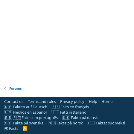
Forums
Contact us
Terms and rules
Privacy policy
Help
Home
🇩🇪 Fakten auf Deutsch
🇫🇷 Faits en français
🇪🇸 Hechos en Español
🇮🇹 Fatti in Italiano
🇧🇷 🇵🇹 Fatos em português
🇩🇰 Fakta på dansk
🇸🇪 Fakta på svenska
🇳🇴 Fakta på norsk
🇫🇮 Faktat suomeksi
🌍 Facts
R
S