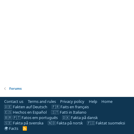
Forums
Contact us
Terms and rules
Privacy policy
Help
Home
🇩🇪 Fakten auf Deutsch
🇫🇷 Faits en français
🇪🇸 Hechos en Español
🇮🇹 Fatti in Italiano
🇧🇷 🇵🇹 Fatos em português
🇩🇰 Fakta på dansk
🇸🇪 Fakta på svenska
🇳🇴 Fakta på norsk
🇫🇮 Faktat suomeksi
🌍 Facts
R
S