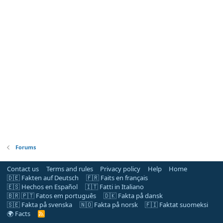
Forums
Contact us
Terms and rules
Privacy policy
Help
Home
🇩🇪 Fakten auf Deutsch
🇫🇷 Faits en français
🇪🇸 Hechos en Español
🇮🇹 Fatti in Italiano
🇧🇷 🇵🇹 Fatos em português
🇩🇰 Fakta på dansk
🇸🇪 Fakta på svenska
🇳🇴 Fakta på norsk
🇫🇮 Faktat suomeksi
🌍 Facts
R
S