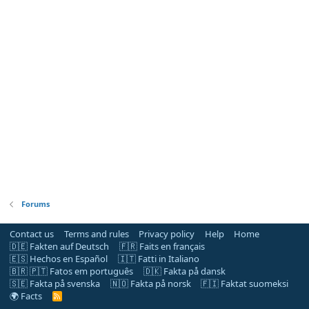
Forums
Contact us
Terms and rules
Privacy policy
Help
Home
🇩🇪 Fakten auf Deutsch
🇫🇷 Faits en français
🇪🇸 Hechos en Español
🇮🇹 Fatti in Italiano
🇧🇷 🇵🇹 Fatos em português
🇩🇰 Fakta på dansk
🇸🇪 Fakta på svenska
🇳🇴 Fakta på norsk
🇫🇮 Faktat suomeksi
🌍 Facts
R
S