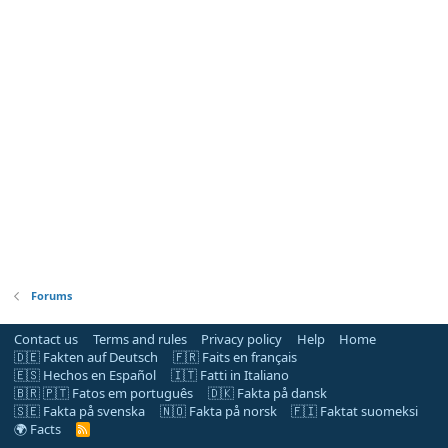
Forums
Contact us
Terms and rules
Privacy policy
Help
Home
🇩🇪 Fakten auf Deutsch
🇫🇷 Faits en français
🇪🇸 Hechos en Español
🇮🇹 Fatti in Italiano
🇧🇷 🇵🇹 Fatos em português
🇩🇰 Fakta på dansk
🇸🇪 Fakta på svenska
🇳🇴 Fakta på norsk
🇫🇮 Faktat suomeksi
🌍 Facts
R
S