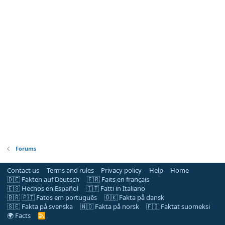
Forums
Contact us
Terms and rules
Privacy policy
Help
Home
🇩🇪 Fakten auf Deutsch
🇫🇷 Faits en français
🇪🇸 Hechos en Español
🇮🇹 Fatti in Italiano
🇧🇷 🇵🇹 Fatos em português
🇩🇰 Fakta på dansk
🇸🇪 Fakta på svenska
🇳🇴 Fakta på norsk
🇫🇮 Faktat suomeksi
🌍 Facts
R
S