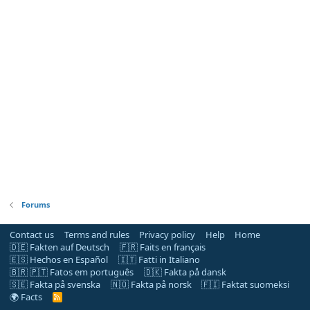
Forums
Contact us
Terms and rules
Privacy policy
Help
Home
🇩🇪 Fakten auf Deutsch
🇫🇷 Faits en français
🇪🇸 Hechos en Español
🇮🇹 Fatti in Italiano
🇧🇷 🇵🇹 Fatos em português
🇩🇰 Fakta på dansk
🇸🇪 Fakta på svenska
🇳🇴 Fakta på norsk
🇫🇮 Faktat suomeksi
🌍 Facts
R
S