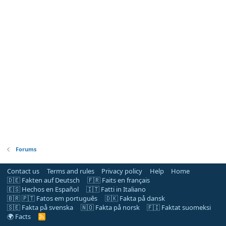
Forums
Contact us
Terms and rules
Privacy policy
Help
Home
🇩🇪 Fakten auf Deutsch
🇫🇷 Faits en français
🇪🇸 Hechos en Español
🇮🇹 Fatti in Italiano
🇧🇷 🇵🇹 Fatos em português
🇩🇰 Fakta på dansk
🇸🇪 Fakta på svenska
🇳🇴 Fakta på norsk
🇫🇮 Faktat suomeksi
🌍 Facts
R
S