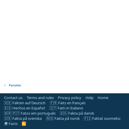
Forums
Contact us
Terms and rules
Privacy policy
Help
Home
🇩🇪 Fakten auf Deutsch
🇫🇷 Faits en français
🇪🇸 Hechos en Español
🇮🇹 Fatti in Italiano
🇧🇷 🇵🇹 Fatos em português
🇩🇰 Fakta på dansk
🇸🇪 Fakta på svenska
🇳🇴 Fakta på norsk
🇫🇮 Faktat suomeksi
🌍 Facts
R
S