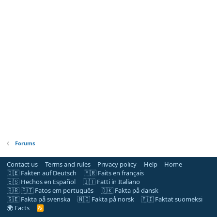
Forums
Contact us
Terms and rules
Privacy policy
Help
Home
🇩🇪 Fakten auf Deutsch
🇫🇷 Faits en français
🇪🇸 Hechos en Español
🇮🇹 Fatti in Italiano
🇧🇷 🇵🇹 Fatos em português
🇩🇰 Fakta på dansk
🇸🇪 Fakta på svenska
🇳🇴 Fakta på norsk
🇫🇮 Faktat suomeksi
🌍 Facts
R
S