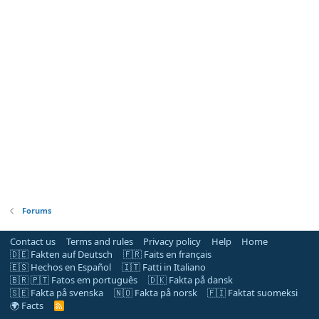
Forums
Contact us
Terms and rules
Privacy policy
Help
Home
🇩🇪 Fakten auf Deutsch
🇫🇷 Faits en français
🇪🇸 Hechos en Español
🇮🇹 Fatti in Italiano
🇧🇷 🇵🇹 Fatos em português
🇩🇰 Fakta på dansk
🇸🇪 Fakta på svenska
🇳🇴 Fakta på norsk
🇫🇮 Faktat suomeksi
🌍 Facts
R
S