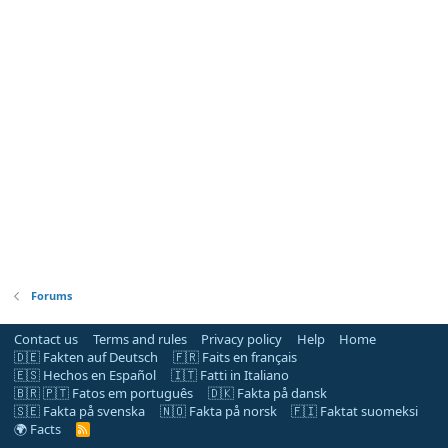
Forums
Contact us
Terms and rules
Privacy policy
Help
Home
🇩🇪 Fakten auf Deutsch
🇫🇷 Faits en français
🇪🇸 Hechos en Español
🇮🇹 Fatti in Italiano
🇧🇷 🇵🇹 Fatos em português
🇩🇰 Fakta på dansk
🇸🇪 Fakta på svenska
🇳🇴 Fakta på norsk
🇫🇮 Faktat suomeksi
🌍 Facts
R
S