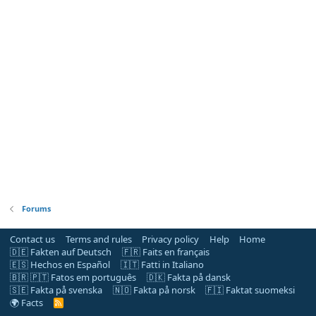
Forums
Contact us
Terms and rules
Privacy policy
Help
Home
🇩🇪 Fakten auf Deutsch
🇫🇷 Faits en français
🇪🇸 Hechos en Español
🇮🇹 Fatti in Italiano
🇧🇷 🇵🇹 Fatos em português
🇩🇰 Fakta på dansk
🇸🇪 Fakta på svenska
🇳🇴 Fakta på norsk
🇫🇮 Faktat suomeksi
🌍 Facts
R
S