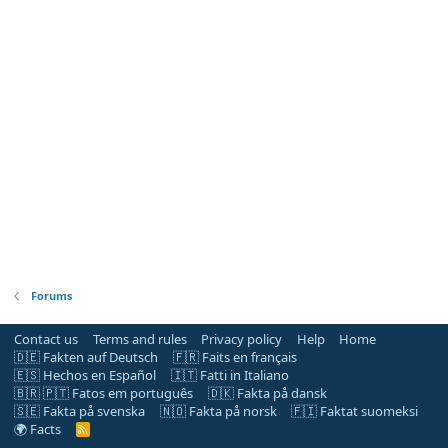
Forums
Contact us
Terms and rules
Privacy policy
Help
Home
🇩🇪 Fakten auf Deutsch
🇫🇷 Faits en français
🇪🇸 Hechos en Español
🇮🇹 Fatti in Italiano
🇧🇷 🇵🇹 Fatos em português
🇩🇰 Fakta på dansk
🇸🇪 Fakta på svenska
🇳🇴 Fakta på norsk
🇫🇮 Faktat suomeksi
🌍 Facts
R
S