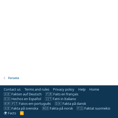
Forums
Contact us
Terms and rules
Privacy policy
Help
Home
🇩🇪 Fakten auf Deutsch
🇫🇷 Faits en français
🇪🇸 Hechos en Español
🇮🇹 Fatti in Italiano
🇧🇷 🇵🇹 Fatos em português
🇩🇰 Fakta på dansk
🇸🇪 Fakta på svenska
🇳🇴 Fakta på norsk
🇫🇮 Faktat suomeksi
🌍 Facts
R
S