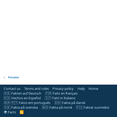
Forums
Contact us
Terms and rules
Privacy policy
Help
Home
🇩🇪 Fakten auf Deutsch
🇫🇷 Faits en français
🇪🇸 Hechos en Español
🇮🇹 Fatti in Italiano
🇧🇷 🇵🇹 Fatos em português
🇩🇰 Fakta på dansk
🇸🇪 Fakta på svenska
🇳🇴 Fakta på norsk
🇫🇮 Faktat suomeksi
🌍 Facts
R
S