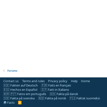
Forums
Contact us
Terms and rules
Privacy policy
Help
Home
🇩🇪 Fakten auf Deutsch
🇫🇷 Faits en français
🇪🇸 Hechos en Español
🇮🇹 Fatti in Italiano
🇧🇷 🇵🇹 Fatos em português
🇩🇰 Fakta på dansk
🇸🇪 Fakta på svenska
🇳🇴 Fakta på norsk
🇫🇮 Faktat suomeksi
🌍 Facts
R
S