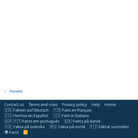
Forums
Contact us
Terms and rules
Privacy policy
Help
Home
🇩🇪 Fakten auf Deutsch
🇫🇷 Faits en français
🇪🇸 Hechos en Español
🇮🇹 Fatti in Italiano
🇧🇷 🇵🇹 Fatos em português
🇩🇰 Fakta på dansk
🇸🇪 Fakta på svenska
🇳🇴 Fakta på norsk
🇫🇮 Faktat suomeksi
🌍 Facts
R
S