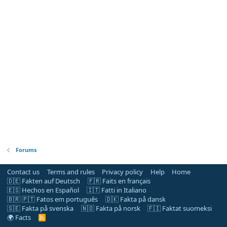
Forums
Contact us
Terms and rules
Privacy policy
Help
Home
🇩🇪 Fakten auf Deutsch
🇫🇷 Faits en français
🇪🇸 Hechos en Español
🇮🇹 Fatti in Italiano
🇧🇷 🇵🇹 Fatos em português
🇩🇰 Fakta på dansk
🇸🇪 Fakta på svenska
🇳🇴 Fakta på norsk
🇫🇮 Faktat suomeksi
🌍 Facts
R
S